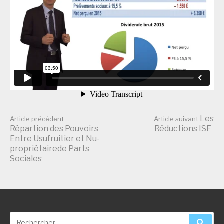
Les
Article précédent
Article suivant
Répartion des Pouvoirs
Réductions ISF
Entre Usufruitier et Nu-
Lire
propriétairede Parts
Sociales
la
suite
Recherche
pour